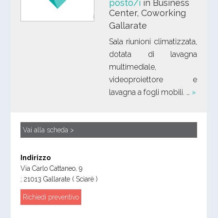
posto/i
in Business
Center, Coworking
Gallarate
Sala riunioni climatizzata,
dotata di lavagna
multimediale,
videoproiettore e
lavagna a fogli mobili. …
»
Vai alla scheda >
Indirizzo
Via Carlo Cattaneo, 9
;
21013
Gallarate
( Sciarè )
Richiedi preventivo