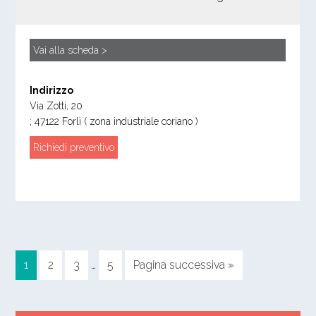
Vai alla scheda >
Indirizzo
Via Zotti, 20
;
47122
Forlì
( zona industriale coriano )
Richiedi preventivo
1
2
3
…
5
Pagina successiva »