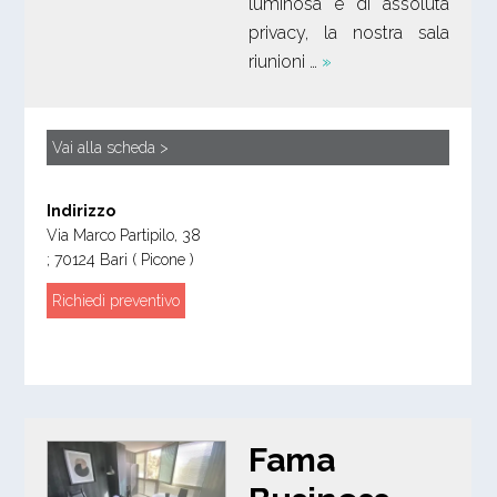
luminosa e di assoluta
privacy, la nostra sala
riunioni …
»
Vai alla scheda >
Indirizzo
Via Marco Partipilo, 38
;
70124
Bari
( Picone )
Richiedi preventivo
Fama