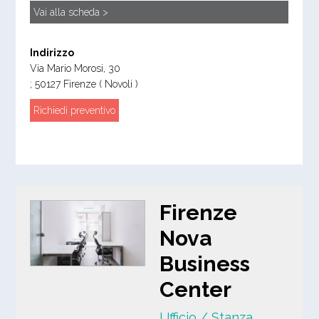
Vai alla scheda >
Indirizzo
Via Mario Morosi, 30
;
50127
Firenze
( Novoli )
Richiedi preventivo
Firenze
Nova
Business
Center
Ufficio / Stanza