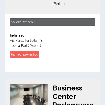
(Bari …
»
Vai alla scheda >
Indirizzo
Via Marco Partipilo, 38
;
70124
Bari
( Picone )
Richiedi preventivo
Business
Center
Portogruaro