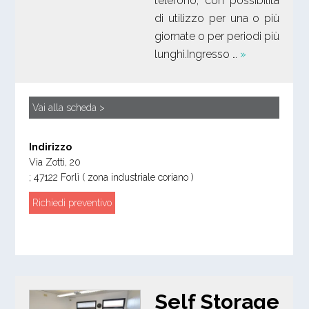
telefono, con possibilità
di utilizzo per una o più
giornate o per periodi più
lunghi.Ingresso …
»
Vai alla scheda >
Indirizzo
Via Zotti, 20
;
47122
Forlì
( zona industriale coriano )
Richiedi preventivo
Self Storage