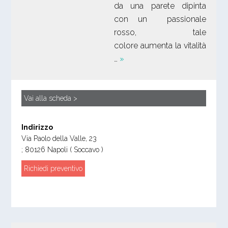
da una parete dipinta
con un passionale
rosso, tale
colore aumenta la vitalità
…
»
Vai alla scheda >
Indirizzo
Via Paolo della Valle, 23
;
80126
Napoli
( Soccavo )
Richiedi preventivo