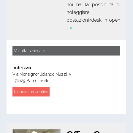
noi hai la possibilità di
noleggiare
postazioni/desk in open
…
»
Vai alla scheda >
Indirizzo
Via Monsignor Jolando Nuzzi, 5
;
70129
Bari
( Loseto )
Richiedi preventivo