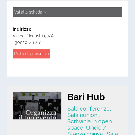
Vai alla scheda >
Indirizzo
Via dell' Industria, 7/A
;
30020
Gruaro
Richiedi preventivo
Bari Hub
Sala conferenze,
Sala riunioni,
Scrivania in open
space, Ufficio /
Stanza chiusa
, Sala