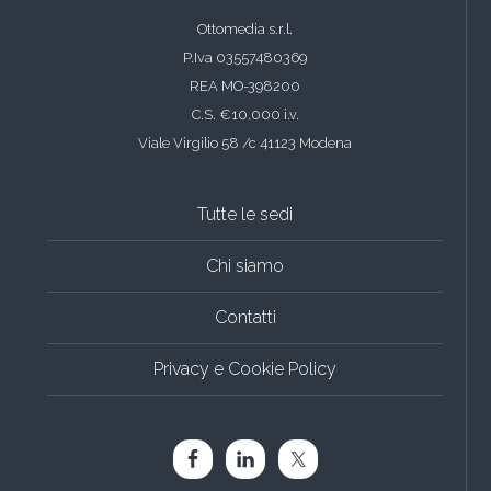
Ottomedia s.r.l.
P.Iva 03557480369
REA MO-398200
C.S. €10.000 i.v.
Viale Virgilio 58 /c 41123 Modena
Tutte le sedi
Chi siamo
Contatti
Privacy e Cookie Policy