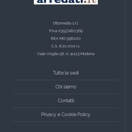
Ottomedia s.r.l.
P.Iva 03557480369
REA MO-398200
C.S. €10.000 i.v.
Viale Virgilio 58 /c 41123 Modena
Tutte le sedi
Chi siamo
Contatti
Privacy e Cookie Policy