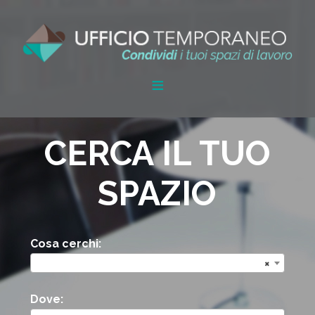
CERCA IL TUO
SPAZIO
Cosa cerchi:
×
Dove: