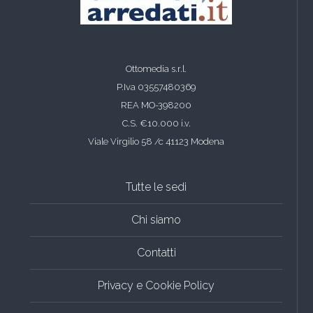
Ottomedia s.r.l.
P.Iva 03557480369
REA MO-398200
C.S. €10.000 i.v.
Viale Virgilio 58 /c 41123 Modena
Tutte le sedi
Chi siamo
Contatti
Privacy e Cookie Policy