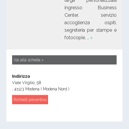
targa personalizzata
ingresso Business
Center, servizio
accoglienza ospiti,
segreteria per stampe e
fotocopie, …
»
Vai alla scheda >
Indirizzo
Viale Virgilio, 58
;
41123
Modena
( Modena Nord )
Richiedi preventivo