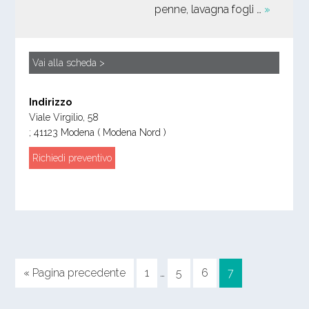
penne, lavagna fogli …
»
Vai alla scheda >
Indirizzo
Viale Virgilio, 58
;
41123
Modena
( Modena Nord )
Richiedi preventivo
« Pagina precedente
1
…
5
6
7