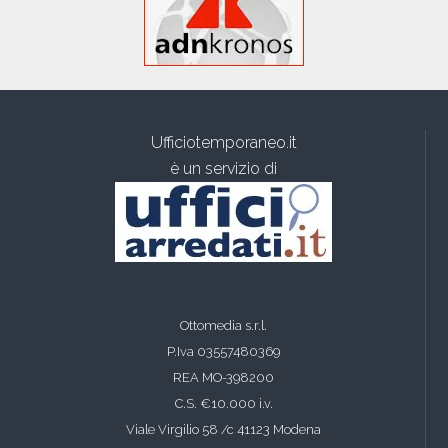
Ufficiotemporaneo.it
è un servizio di
Ottomedia s.r.l.
P.Iva 03557480369
REA MO-398200
C.S. €10.000 i.v.
Viale Virgilio 58 /c 41123 Modena