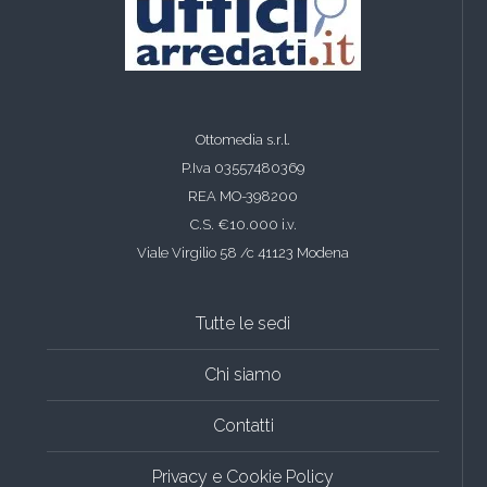
Ottomedia s.r.l.
P.Iva 03557480369
REA MO-398200
C.S. €10.000 i.v.
Viale Virgilio 58 /c 41123 Modena
Tutte le sedi
Chi siamo
Contatti
Privacy e Cookie Policy