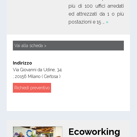
più di 100 uffici arredati
ed attrezzati da 1 o più
postazioni e 15 …
»
Vai alla scheda >
Indirizzo
Via Giovanni da Udine, 34
;
20156
Milano
( Certosa )
Richiedi preventivo
Ecoworking