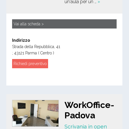
un'aula per un …
»
Vai alla scheda >
Indirizzo
Strada della Repubblica, 41
;
43121
Parma
( Centro )
Richiedi preventivo
WorkOffice-
Padova
Scrivania in open