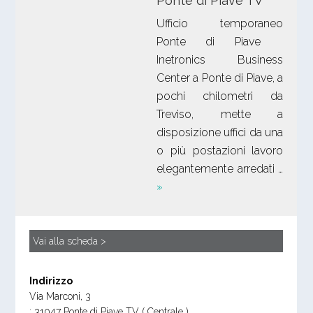
Ponte di Piave TV
Ufficio temporaneo
Ponte di Piave
Inetronics Business
Center a Ponte di Piave, a
pochi chilometri da
Treviso, mette a
disposizione uffici da una
o più postazioni lavoro
elegantemente arredati …
»
Vai alla scheda >
Indirizzo
Via Marconi, 3
;
31047
Ponte di Piave TV
( Centrale )