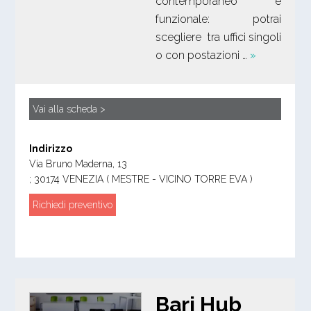
contemporaneo e
funzionale: potrai
scegliere tra uffici singoli
o con postazioni …
»
Vai alla scheda >
Indirizzo
Via Bruno Maderna, 13
;
30174
VENEZIA
( MESTRE - VICINO TORRE EVA )
Richiedi preventivo
Bari Hub