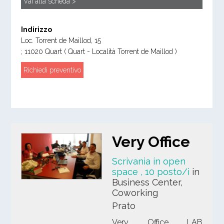
Vai alla scheda >
Indirizzo
Loc. Torrent de Maillod, 15
;
11020
Quart
( Quart - Località Torrent de Maillod )
Richiedi preventivo
Very Office
Scrivania in open
space
, 10 posto/i
in
Business Center,
Coworking
Prato
Very Office LAB