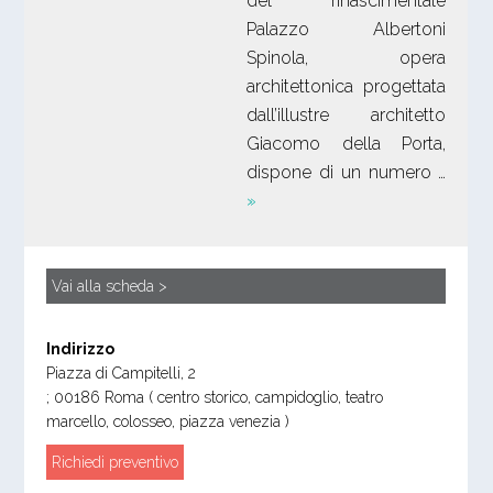
del rinascimentale
Palazzo Albertoni
Spinola, opera
architettonica progettata
dall’illustre architetto
Giacomo della Porta,
dispone di un numero …
»
Vai alla scheda >
Indirizzo
Piazza di Campitelli, 2
;
00186
Roma
( centro storico, campidoglio, teatro
marcello, colosseo, piazza venezia )
Richiedi preventivo