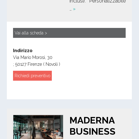
inclusi). Personalizzabile
…
»
Vai alla scheda >
Indirizzo
Via Mario Morosi, 30
;
50127
Firenze
( Novoli )
Richiedi preventivo
MADERNA
BUSINESS