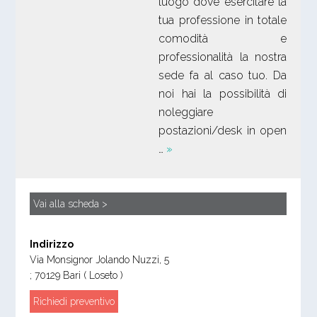
luogo dove esercitare la
tua professione in totale
comodità e
professionalità la nostra
sede fa al caso tuo. Da
noi hai la possibilità di
noleggiare
postazioni/desk in open
…
»
Vai alla scheda >
Indirizzo
Via Monsignor Jolando Nuzzi, 5
;
70129
Bari
( Loseto )
Richiedi preventivo