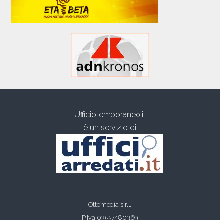
Ufficiotemporaneo.it
è un servizio di
Ottomedia s.r.l.
P.Iva 03557480369