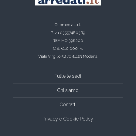
Ottomedia s.r.l.
P.Iva 03557480369
REA MO-398200
C.S. €10.000 i.v.
Viale Virgilio 58 /c 41123 Modena
Tutte le sedi
Chi siamo
Contatti
Privacy e Cookie Policy