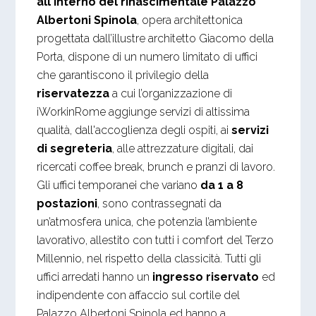
all'interno del rinascimentale Palazzo
Albertoni
Spinola
, opera architettonica
progettata dall’illustre architetto Giacomo della
Porta, dispone di un numero limitato di uffici
che garantiscono il privilegio della
riservatezza
a cui l’organizzazione di
iWorkinRome aggiunge servizi di altissima
qualità, dall'accoglienza degli ospiti, ai
servizi
di segreteria
, alle attrezzature digitali, dai
ricercati coffee break, brunch e pranzi di lavoro.
Gli uffici temporanei che variano
da 1 a 8
postazioni
, sono contrassegnati da
un’atmosfera unica, che potenzia l’ambiente
lavorativo, allestito con tutti i comfort del Terzo
Millennio, nel rispetto della classicità. Tutti gli
uffici arredati hanno un
ingresso riservato
ed
indipendente con affaccio sul cortile del
Palazzo Albertoni Spinola ed hanno a