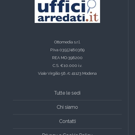
Ottomedia s.r.l.
P.Iva 03557480369
REA MO-398200
C.S. €10.000 i.v.
Viale Virgilio 58 /c 41123 Modena
Tutte le sedi
Chi siamo
Contatti