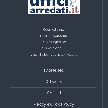
Ottomedia s.r.l.
P.Iva 03557480369
REA MO-398200
C.S. €10.000 i.v.
Viale Virgilio 58 /c 41123 Modena
Tutte le sedi
Chi siamo
Contatti
Privacy e Cookie Policy