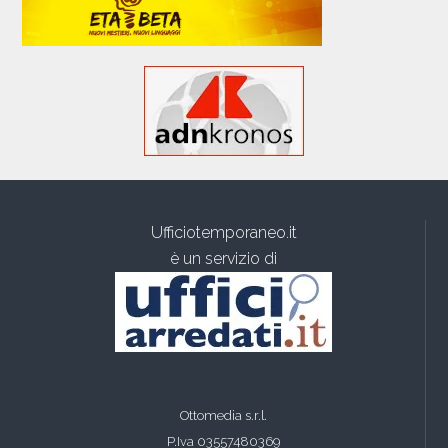
Ufficiotemporaneo.it
è un servizio di
Ottomedia s.r.l.
P.Iva 03557480369