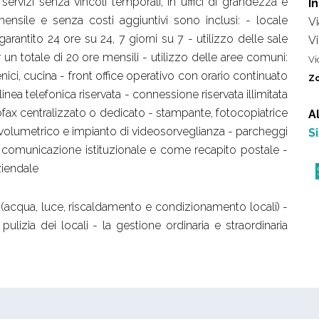
servizi senza vincoli temporali, in uffici di grandezza e
I
mensile e senza costi aggiuntivi sono inclusi: - locale
V
rantito 24 ore su 24, 7 giorni su 7 - utilizzo delle sale
V
er un totale di 20 ore mensili - utilizzo delle aree comuni:
Vi
enici, cucina - front office operativo con orario continuato
Zo
linea telefonica riservata - connessione riservata illimitata
ebfax centralizzato o dedicato - stampante, fotocopiatrice
A
 volumetrico e impianto di videosorveglianza - parcheggi
S
ulla comunicazione istituzionale e come recapito postale -
ziendale
(acqua, luce, riscaldamento e condizionamento locali) -
 pulizia dei locali - la gestione ordinaria e straordinaria