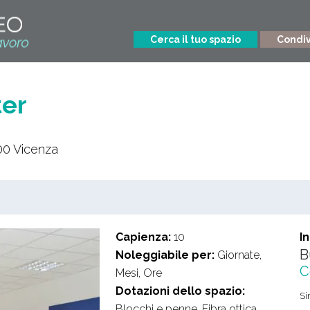
Cerca il tuo spazio
Condivi
ter
00
Vicenza
Capienza:
10
I
B
Noleggiabile per:
Giornate,
C
Mesi, Ore
Dotazioni dello spazio:
Si
Blocchi e penne, Fibra ottica,