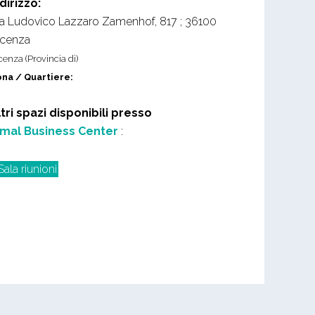
ndirizzo:
ia Ludovico Lazzaro Zamenhof, 817
;
36100
icenza
cenza (Provincia di)
na / Quartiere:
ltri spazi disponibili presso
imal Business Center
:
Sala riunioni