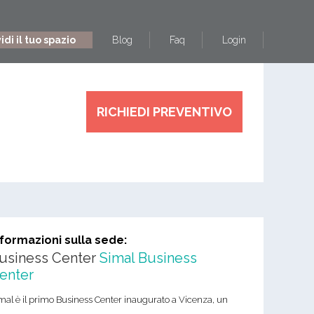
di il tuo spazio
Blog
Faq
Login
RICHIEDI PREVENTIVO
nformazioni sulla sede:
usiness Center
Simal Business
enter
mal è il primo Business Center inaugurato a Vicenza, un