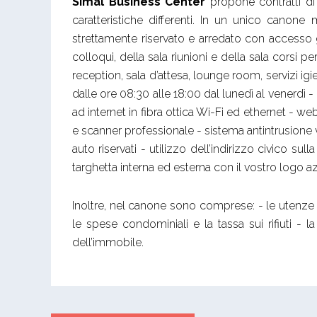
Simal Business Center
propone contratti di 
caratteristiche differenti. In un unico canone 
strettamente riservato e arredato con accesso ga
colloqui, della sala riunioni e della sala corsi p
reception, sala d’attesa, lounge room, servizi igi
dalle ore 08:30 alle 18:00 dal lunedì al venerdì - 
ad internet in fibra ottica Wi-Fi ed ethernet - w
e scanner professionale - sistema antintrusione
auto riservati - utilizzo dell’indirizzo civico s
targhetta interna ed esterna con il vostro logo a
Inoltre, nel canone sono comprese: - le utenze 
le spese condominiali e la tassa sui rifiuti - la
dell’immobile.