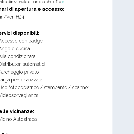
ntro direzionale dinamico che offre
»
rari di apertura e accesso:
un/Ven H24
ervizi disponibili:
Accesso con badge
Angolo cucina
Aria condizionata
Distributori automatici
Parcheggio privato
Targa personalizzata
Uso fotocopiatrice / stampante / scanner
Videosorveglianza
elle vicinanze:
Vicino Autostrada