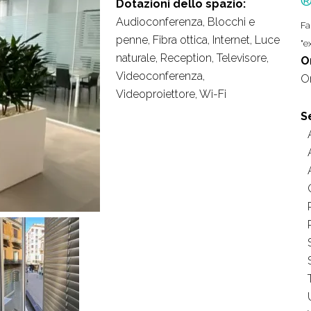
®
Dotazioni dello spazio:
Audioconferenza, Blocchi e
Fa
penne, Fibra ottica, Internet, Luce
"e
naturale, Reception, Televisore,
O
Videoconferenza,
O
Videoproiettore, Wi-Fi
S