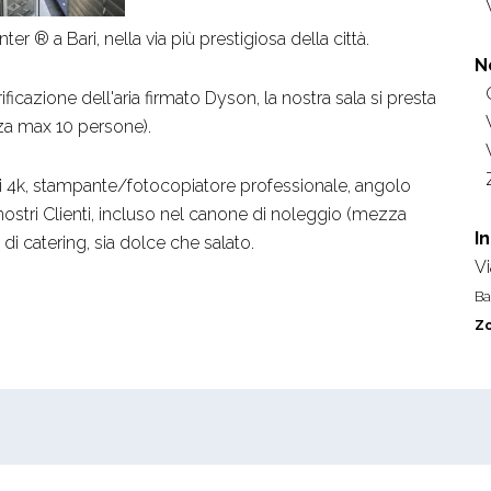
r ® a Bari, nella via più prestigiosa della città.
N
ificazione dell'aria firmato Dyson, la nostra sala si presta
nza max 10 persone).
i 4k, stampante/fotocopiatore professionale, angolo
nostri Clienti, incluso nel canone di noleggio (mezza
I
à di catering, sia dolce che salato.
Vi
Ba
Zo