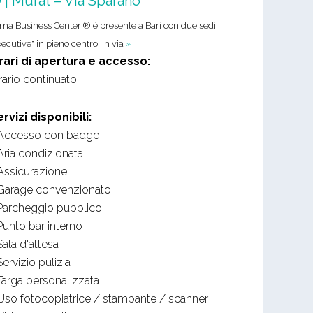
 | Murat – Via Sparano
ma Business Center ® è presente a Bari con due sedi:
xecutive" in pieno centro, in via
»
rari di apertura e accesso:
rario continuato
ervizi disponibili:
Accesso con badge
Aria condizionata
Assicurazione
Garage convenzionato
Parcheggio pubblico
Punto bar interno
Sala d'attesa
Servizio pulizia
Targa personalizzata
Uso fotocopiatrice / stampante / scanner