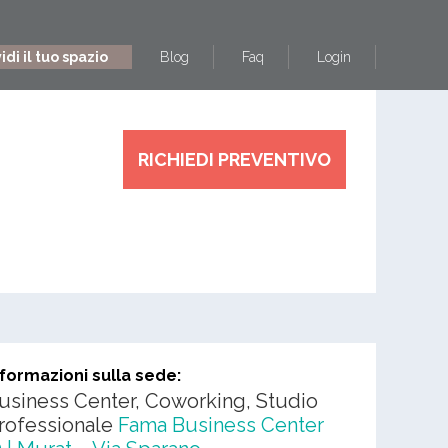
di il tuo spazio
Blog
Faq
Login
RICHIEDI PREVENTIVO
nformazioni sulla sede:
usiness Center, Coworking, Studio
rofessionale
Fama Business Center