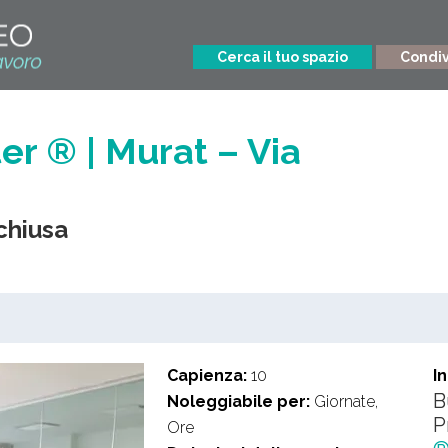
Cerca il tuo spazio
Condivi
r ® | Murat – Via
 chiusa
Capienza:
10
I
B
Noleggiabile per:
Giornate,
P
Ore