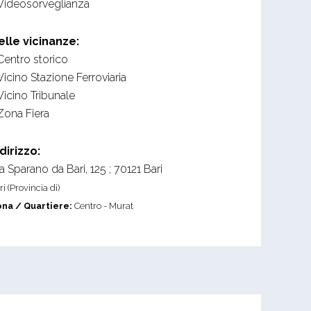
Videosorveglianza
elle vicinanze:
Centro storico
Vicino Stazione Ferroviaria
Vicino Tribunale
Zona Fiera
ndirizzo:
a Sparano da Bari, 125
;
70121
Bari
ri (Provincia di)
na / Quartiere:
Centro - Murat