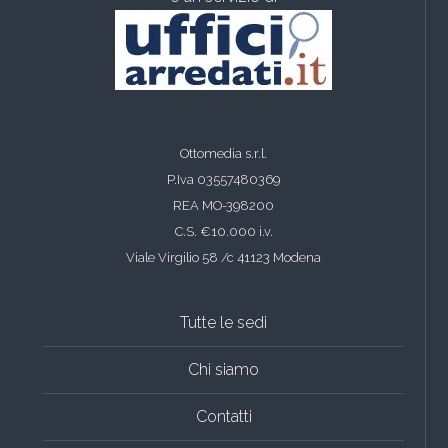
Ottomedia s.r.l.
P.Iva 03557480369
REA MO-398200
C.S. €10.000 i.v.
Viale Virgilio 58 /c 41123 Modena
Tutte le sedi
Chi siamo
Contatti