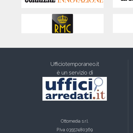
Ufficiotemporaneo.it
è un servizio di
Ottomedia s.r.l.
P.Iva 03557480369