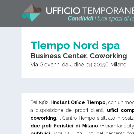
Tiempo Nord spa
Business Center, Coworking
Via Giovanni da Udine, 34
20156
Milano
Dal 1982, l’
Instant Office Tiempo,
con un moder
a disposizione dei propri clienti,
uffici com
coworking
. Il Centro Tiempo è situato in posi
due poli fieristici di Milano
(Fieramilanocit
pubblici
linea 14 - 33 - 19, dal passante fer