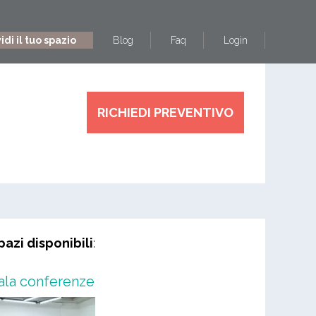
di il tuo spazio
Blog
Faq
Login
RICHIEDI PREVENTIVO
pazi disponibili
:
ala conferenze