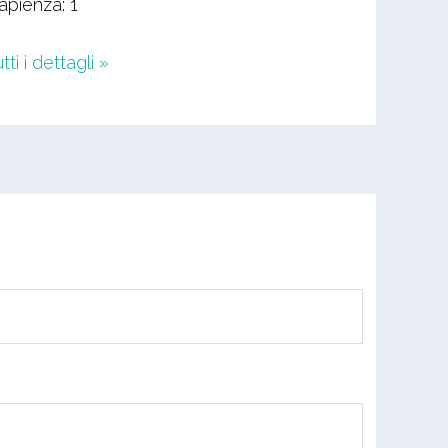
apienza: 1
tti i dettagli »