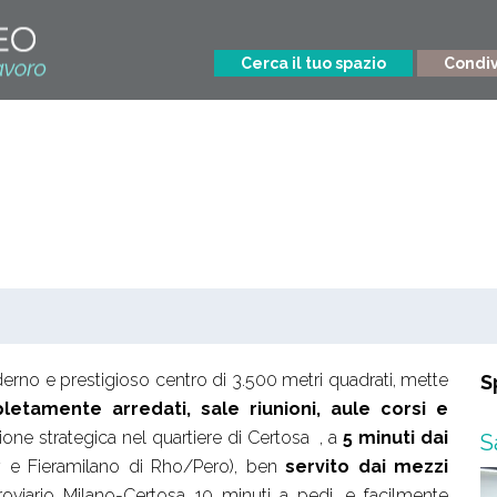
Cerca il tuo spazio
Condivi
no e prestigioso centro di 3.500 metri quadrati, mette
S
pletamente arredati, sale riunioni, aule corsi e
zione strategica nel quartiere di Certosa , a
5 minuti dai
S
y e Fieramilano di Rho/Pero), ben
servito dai mezzi
roviario Milano-Certosa 10 minuti a pedi, e facilmente