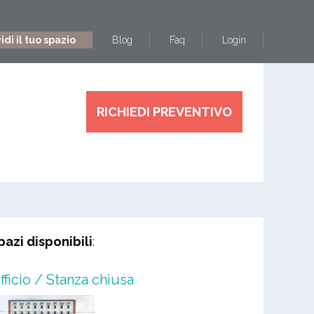
di il tuo spazio
Blog
Faq
Login
RICHIEDI PREVENTIVO
pazi disponibili
:
fficio / Stanza chiusa