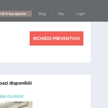
di il tuo spazio
Blog
Faq
Login
RICHIEDI PREVENTIVO
pazi disponibili
:
ala riunioni