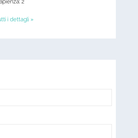
apienza: 2
tti i dettagli »