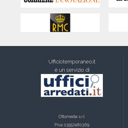
Ufficiotemporaneo.it
è un servizio di
Ottomedia s.r.l.
P.Iva 03557480369