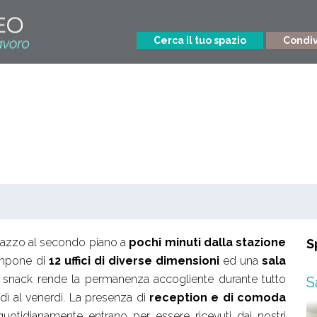
Cerca il tuo spazio
Condivi
alazzo al secondo piano a
pochi minuti dalla stazione
S
compone di
12 uffici di diverse dimensioni
ed una
sala
ea snack rende la permanenza accogliente durante tutto
S
nedì al venerdì. La presenza di
reception e di comoda
quotidianamente entrano per essere ricevuti dai nostri