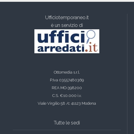
Ufficiotemporaneo.it
è un servizio di
Ottomedia s.r.l.
P.Iva 03557480369
REA MO-398200
C.S. €10.000 i.v.
Viale Virgilio 58 /c 41123 Modena
Tutte le sedi