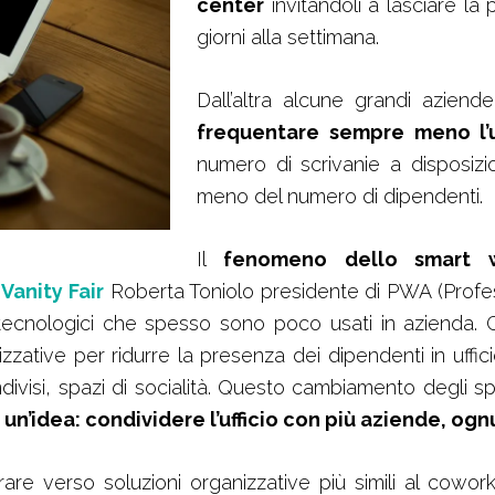
center
invitandoli a lasciare la
giorni alla settimana.
Dall’altra alcune grandi azien
frequentare sempre meno l’u
numero di scrivanie a disposizi
meno del numero di dipendenti.
Il
fenomeno dello smart 
a
Vanity Fair
Roberta Toniolo presidente di PWA (Profe
i tecnologici che spesso sono poco usati in azienda
zzative per ridurre la presenza dei dipendenti in uffic
visi, spazi di socialità. Questo cambiamento degli spaz
 un’idea: condividere l’ufficio con più aziende, og
rare verso soluzioni organizzative più simili al cow