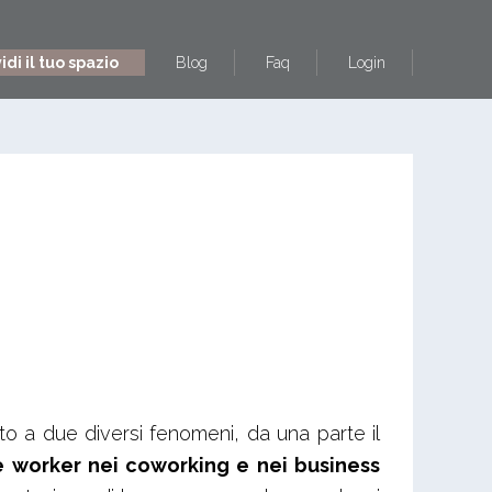
di il tuo spazio
Blog
Faq
Login
ito a due diversi fenomeni, da una parte il
e worker nei coworking e nei business