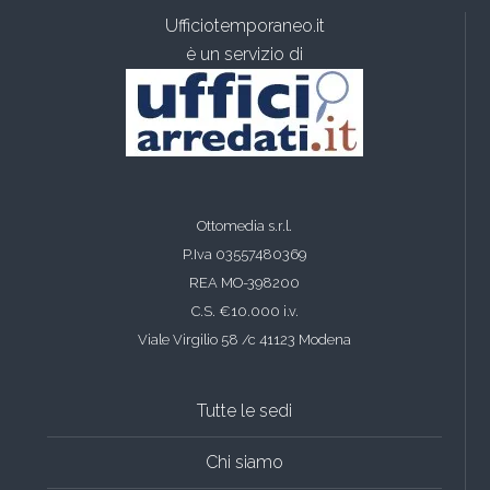
Ufficiotemporaneo.it
è un servizio di
Ottomedia s.r.l.
P.Iva 03557480369
REA MO-398200
C.S. €10.000 i.v.
Viale Virgilio 58 /c 41123 Modena
Tutte le sedi
Chi siamo