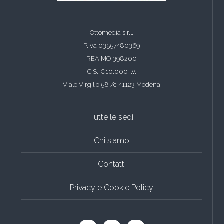
Ottomedia s.r.l.
P.Iva 03557480369
REA MO-398200
C.S. €10.000 i.v.
Viale Virgilio 58 /c 41123 Modena
Tutte le sedi
Chi siamo
Contatti
Privacy e Cookie Policy