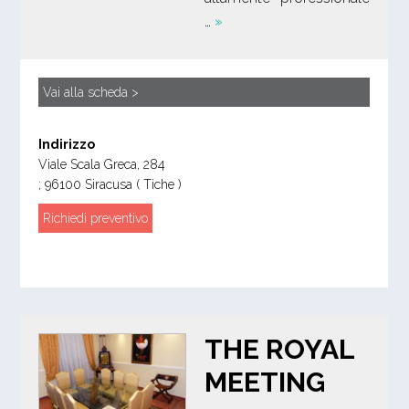
…
»
Vai alla scheda >
Indirizzo
Viale Scala Greca, 284
;
96100
Siracusa
( Tiche )
Richiedi preventivo
THE ROYAL
MEETING