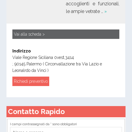
accoglienti e funzionali,
le ampie vetrate …
»
Vai alla scheda >
Indirizzo
Viale Regione Siciliana 0vest,3414
;
90145
Palermo
( Circonvallazione tra Via Lazio e
Leonalrdo da Vinci )
Richiedi preventivo
Contatto Rapido
I campi contrassegnati da * sono obbligatori