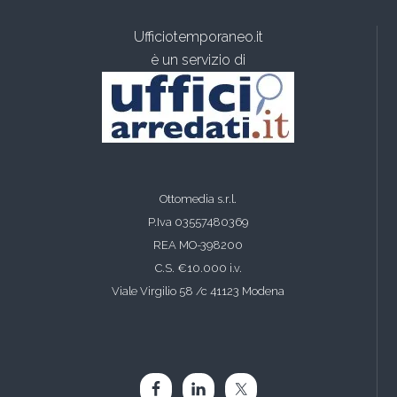
Ufficiotemporaneo.it
è un servizio di
Ottomedia s.r.l.
P.Iva 03557480369
REA MO-398200
C.S. €10.000 i.v.
Viale Virgilio 58 /c 41123 Modena