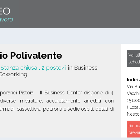
io Polivalente
Vai al
sched
/ Stanza chiusa
, 2 posto/i
in Business
 Coworking
Indiri
Via Bu
mporanei Pistoia Il Business Center dispone di 4
Vecchi
i diverse metrature, accuratamente arredati con
;
5110
( Local
 armadi, cassettiera, poltrona e sedie ospiti, dotati di
Nespol
Richie
preve