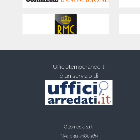
Ufficiotemporaneo.it
è un servizio di
Ottomedia s.r.l.
P.Iva 03557480369