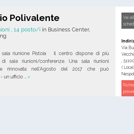
io Polivalente
Vai al
sched
nioni
, 14 posto/i
in Business Center,
ing
Indiri
Via Bu
 sala riunione Pistoia Il centro dispone di più
Vecchi
 di sale riunioni/conferenze. Una sala riunioni
;
5110
( Local
te rinnovata nell'Agosto del 2017 che può
Nespol
 - un ufficio …
»
Richie
preve