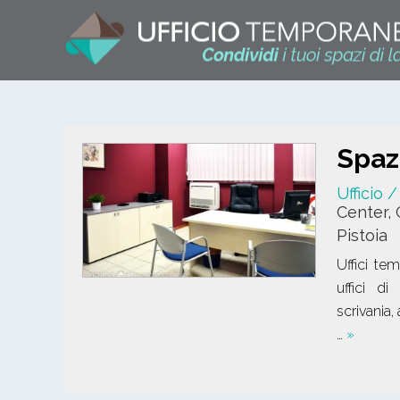
Spaz
Ufficio 
Center,
Pistoia
Uffici te
uffici d
scrivania,
…
»