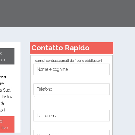
Contatto Rapido
la
a >
I campi contrassegnati da * sono obbligatori
zzo
re
a Sud,
0
Pistoia
*
ità
o )
di
ntivo