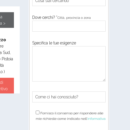
la
Dove cerchi? *
Città, provincia o zona
a >
zzo
Specifica le tue esigenze
re
a Sud,
0
Pistoia
ità
o )
di
ntivo
Fornisco il consenso per rispondere alle
mie richieste come indicato nell’
informativa