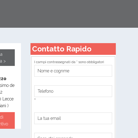
Contatto Rapido
la
a >
I campi contrassegnati da * sono obbligatori
zzo
simo de
 2
0
Lecce
*
iani )
di
ntivo