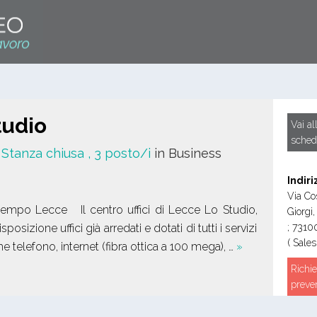
tudio
Vai al
sched
/ Stanza chiusa
, 3 posto/i
in Business
Indiri
Via Co
 tempo Lecce Il centro uffici di Lecce Lo Studio,
Giorgi,
posizione uffici già arredati e dotati di tutti i servizi
;
7310
( Sales
 telefono, internet (fibra ottica a 100 mega), …
»
Richie
preve