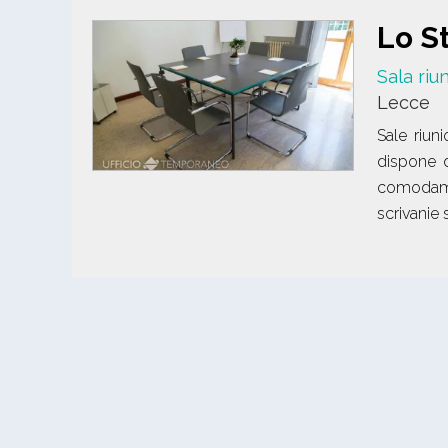
Lo S
Sala riu
Lecce
Sale riun
dispone d
comodame
scrivanie 