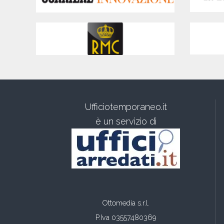
Ufficiotemporaneo.it
è un servizio di
Ottomedia s.r.l.
P.Iva 03557480369