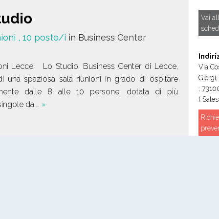
tudio
Vai al
sched
nioni
, 10 posto/i
in Business Center
Indiri
ioni Lecce Lo Studio, Business Center di Lecce,
Via Co
Giorgi,
i una spaziosa sala riunioni in grado di ospitare
;
7310
nte dalle 8 alle 10 persone, dotata di più
( Sales
singole da …
»
Richie
preve