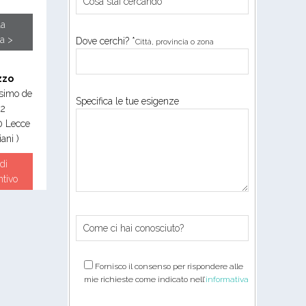
la
a >
Dove cerchi? *
Città, provincia o zona
zzo
simo de
Specifica le tue esigenze
 2
0
Lecce
iani )
di
ntivo
Fornisco il consenso per rispondere alle
mie richieste come indicato nell’
informativa