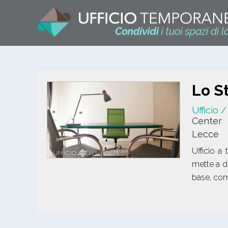
Lo S
Ufficio 
Center
Lecce
Ufficio a
mette a dis
base, come