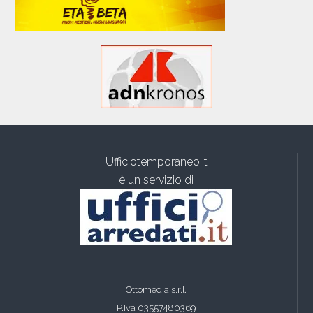
Ufficiotemporaneo.it
è un servizio di
Ottomedia s.r.l.
P.Iva 03557480369