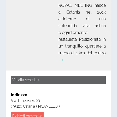
ROYAL MEETING nasce
a Catania nel 2013
all’interno di una
splendida villa antica
elegantemente
restaurata. Posizionato in
un tranquillo quartiere a
meno di 1 km dal centro
…
»
Vai alla scheda >
Indirizzo
Via Timoleone, 23
;
95126
Catania
( PICANELLO )
Richiedi preventivo