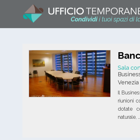
Banch
Sala con
Busines
Venezia
Il Busine
riunioni 
dotate co
naturale, 