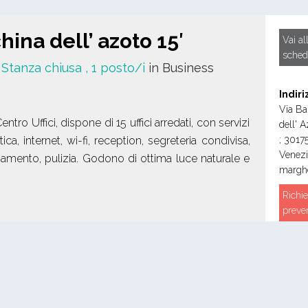
ina dell’ azoto 15′
Vai al
sched
/ Stanza chiusa
, 1 posto/i
in Business
Indiri
Via Ba
Centro Uffici, dispone di 15 uffici arredati, con servizi
dell' A
ttica, internet, wi-fi, reception, segreteria condivisa,
;
3017
Venez
amento, pulizia. Godono di ottima luce naturale e
marghe
Richie
preve