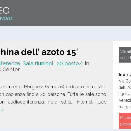
ina dell’ azoto 15′
Vai al
sched
ferenze, Sala riunioni
, 20 posto/i
in
s Center
Indiri
Via Ba
ss Center di Marghera (Venezia) è dotato di tre sale
dell' A
con capienza fino a 20 persone. Tutte le sale sono
;
3017
Venez
n audioconferenza, fibra ottica, internet, luce
marghe
…
»
Richie
preve