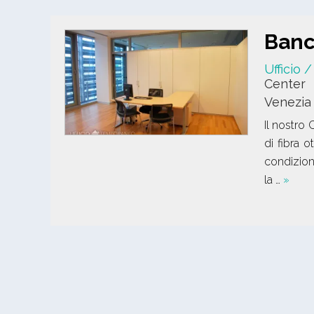
Banch
Ufficio 
Center
Venezia
Il nostro 
di fibra o
condizion
la …
»