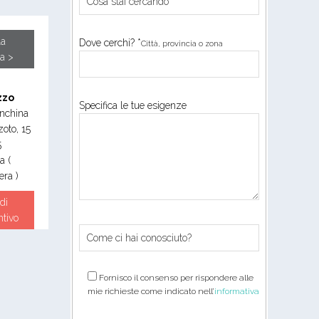
la
Dove cerchi? *
Città, provincia o zona
a >
zzo
Specifica le tue esigenze
nchina
zoto, 15
5
ia
(
ra )
di
ntivo
Fornisco il consenso per rispondere alle
mie richieste come indicato nell’
informativa