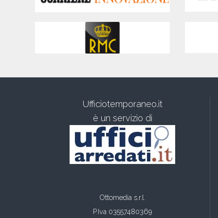
Ufficiotemporaneo.it
è un servizio di
Ottomedia s.r.l.
P.Iva 03557480369