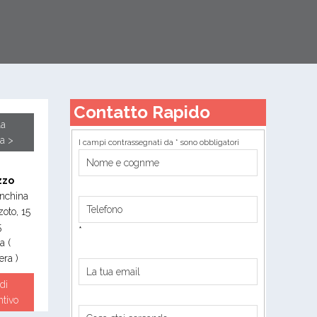
Contatto Rapido
la
a >
I campi contrassegnati da * sono obbligatori
zzo
nchina
zoto, 15
5
*
ia
(
ra )
di
ntivo