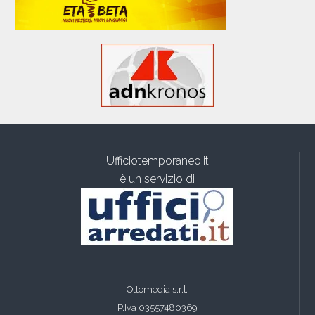
Ufficiotemporaneo.it
è un servizio di
Ottomedia s.r.l.
P.Iva 03557480369