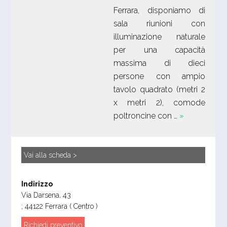
Ferrara, disponiamo di
sala riunioni con
illuminazione naturale
per una capacità
massima di dieci
persone con ampio
tavolo quadrato (metri 2
x metri 2), comode
poltroncine con …
»
Vai alla scheda >
Indirizzo
Via Darsena, 43
;
44122
Ferrara
( Centro )
Richiedi preventivo