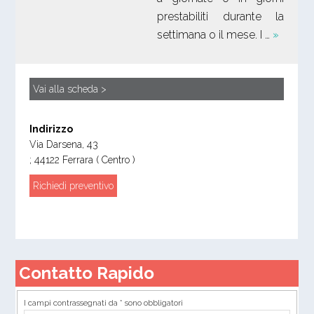
prestabiliti durante la
settimana o il mese. I …
»
Vai alla scheda >
Indirizzo
Via Darsena, 43
;
44122
Ferrara
( Centro )
Richiedi preventivo
Contatto Rapido
I campi contrassegnati da * sono obbligatori