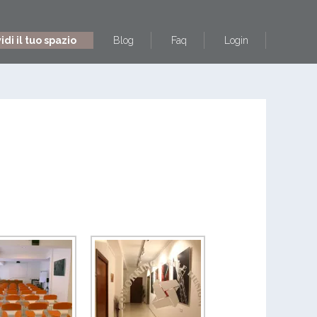
di il tuo spazio
Blog
Faq
Login