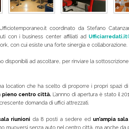
i Ufficiotemporaneo.it coordinato da Stefano Catanz
ti con i business center affiliati ad
Ufficiarredati.it
rk, con cui esiste una forte sinergia e collaborazione.
 disponibili ad ascoltare, per rinviare la sottoscrizione 
location che ha scelto di proporre i propri spazi di l
n pieno centro città.
L’annno di apertura è stato il 20
 crescente domanda di uffici attrezzati.
ala riunioni
da 8 posti a sedere ed
un’ampia sal
no muoversi senza auto nel centro città, ma anche da p