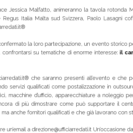
ance Jessica Malfatto, animeranno la tavola rotonda 
e Regus Italia Malta sud Svizzera, Paolo Lasagni co
rredati.it®
nfermato la loro partecipazione, un evento storico per i 
ti a confrontarsi su tematiche di enorme interesse:
il c
iarredati.it® che saranno presenti all’evento e che po
ndo servizi qualificati come postalizzazione in outsourc
ci, macchine d’ufficio, apparecchiature a noleggio per i 
 ancora di più dimostrare come può supportare il centro
ma anche fornitori qualificati e che già lavorano con st
are un’email a
direzione@ufficiarredati.it
Un’occasione da