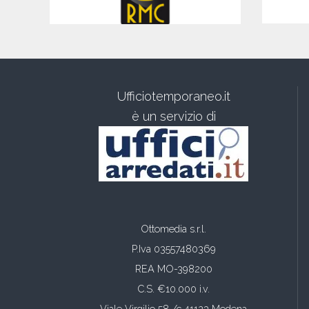
Ufficiotemporaneo.it
è un servizio di
Ottomedia s.r.l.
P.Iva 03557480369
REA MO-398200
C.S. €10.000 i.v.
Viale Virgilio 58 /c 41123 Modena