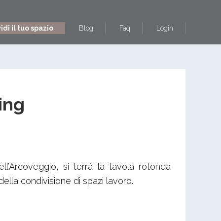
di il tuo spazio
Blog
Faq
Login
ing
ll’Arcoveggio, si terrà la tavola rotonda
ella condivisione di spazi lavoro.