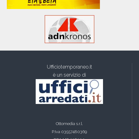
Ufficiotemporaneo.it
è un servizio di
Ottomedia s.r.l.
P.Iva 03557480369