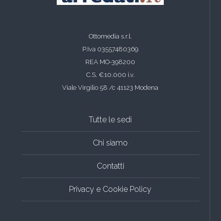
Ottomedia s.r.l.
P.Iva 03557480369
REA MO-398200
C.S. €10.000 i.v.
Viale Virgilio 58 /c 41123 Modena
Tutte le sedi
Chi siamo
Contatti
Privacy e Cookie Policy