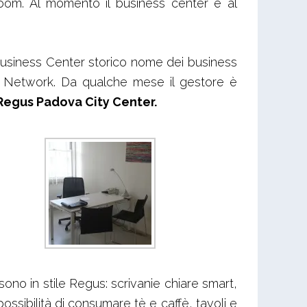
room. Al momento il business center è al
usiness Center storico nome dei business
r Network. Da qualche mese il gestore è
Regus Padova City Center.
sono in stile Regus: scrivanie chiare smart,
ssibilità di consumare tè e caffè, tavoli e