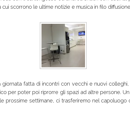
i scorrono le ultime notizie e musica in filo diffusione
a giornata fatta di incontri con vecchi e nuovi colleg
co per poter poi riprorre gli spazi ad altre persone. U
elle prossime settimane, ci trasferiremo nel capoluogo 