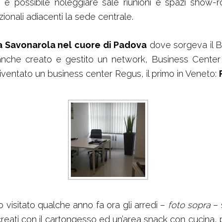
 è possibile noleggiare sale riunioni e spazi show-
zionali adiacenti la sede centrale.
a Savonarola nel cuore di Padova
dove sorgeva il B
 anche creato e gestito un network, Business Cente
iventato un business center Regus, il primo in Veneto:
isitato qualche anno fa ora gli arredi –
foto sopra
– 
reati con il cartongesso ed un’area snack con cucina, po