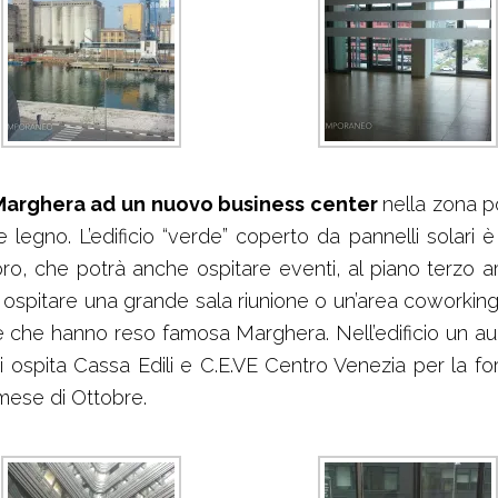
Marghera ad un nuovo business center
nella zona po
e legno. L’edificio “verde” coperto da pannelli solari è
oro, che potrà anche ospitare eventi, al piano terzo amp
trà ospitare una grande sala riunione o un’area coworkin
e che hanno reso famosa Marghera. Nell’edificio un audi
i ospita Cassa Edili e C.E.VE Centro Venezia per la f
 mese di Ottobre.