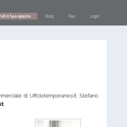
di il tuo spazio
Blog
Faq
Login
merciale di Ufficiotemporaneo.it, Stefano
st
.