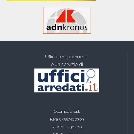
Ufficiotemporaneo.it
è un servizio di
Ottomedia s.r.l.
P.Iva 03557480369
REA MO-398200